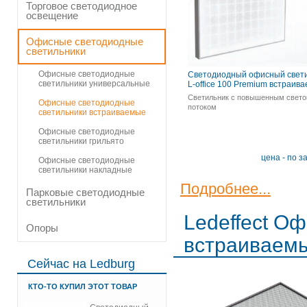
Торговое светодиодное
освещение
Офисные светодиодные
светильники
Офисные светодиодные
Cветодиодный офисный свет
светильники универсальные
L-office 100 Premium встраив
Светильник с повышенным свет
Офисные светодиодные
потоком
светильники встраиваемые
Офисные светодиодные
светильники грильято
цена - по з
Офисные светодиодные
светильники накладные
Подробнее...
Парковые светодиодные
светильники
Ledeffect О
Опоры
встраиваем
Сейчас на Ledburg
КТО-ТО КУПИЛ ЭТОТ ТОВАР