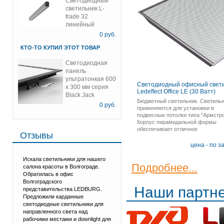
Светодиодный
светильник L-
trade 32
линейный
0
руб.
КТО-ТО КУПИЛ ЭТОТ ТОВАР
Светодиодная
панель
ультратонкая 600
Светодиодный офисный свет
х 300 мм серия
Ledeffect Office LE (30 Ватт)
Black Jack
Бюджетный светильник. Светиль
0
руб.
применяются для установки в
подвесные потолки типа "Армстро
Корпус пирамидальной формы
обеспечивает отличное
Отзывы
светораспределение. Стальной к
обеспечивает отличный теплоотв
цена - по з
Потребляемая мощность 30 Вт.
Световой поток 2300 лм.
Искала светильники для нашего
Подробнее...
салона красоты в Волгограде.
Обратилась в офис
Волгоградского
Наши партн
представительства LEDBURG.
Предложили карданные
светодиодные светильники для
направленного света над
рабочими местами и downlight для