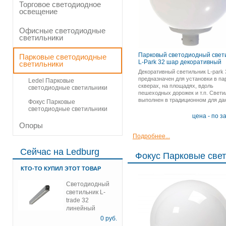
Торговое светодиодное
освещение
Офисные светодиодные
светильники
Парковый светодиодный свет
Парковые светодиодные
L-Park 32 шар декоративный
светильники
Декоративный светильник L-park 
предназначен для установки в па
Ledel Парковые
скверах, на площадях, вдоль
светодиодные светильники
пешеходных дорожек и т.п. Свети
выполнен в традиционном для да
Фокус Парковые
типа освещения формате шара
светодиодные светильники
диаметром 400 мм.
цена - по з
Опоры
Подробнее...
Сейчас на Ledburg
Фокус Парковые све
КТО-ТО КУПИЛ ЭТОТ ТОВАР
Светодиодный
светильник L-
trade 32
линейный
0
руб.