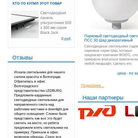
КТО-ТО КУПИЛ ЭТОТ ТОВАР
Светодиодная
панель
ультратонкая 600
х 300 мм серия
Black Jack
Парковый светодиодный свет
0
руб.
ПСС 30 Шар декоративный
Светодиодные светильники садо
парковые серии Шар, которые
предлагает компания ФОКУС, сп
Отзывы
прекрасно вписаться практически
любой ландшафт, сделать его
насыщенным и ярким во всех см
Искала светильники для нашего
цена - по з
салона красоты в Волгограде.
Обратилась в офис
Подробнее...
Волгоградского
представительства LEDBURG.
Предложили карданные
Наши партнеры
светодиодные светильники для
направленного света над
рабочими местами и downlight для
общего освещения. Сложно было
представить как все это будет
светить на месте, но ребята
предложили взять светильники на
примерку. Приехали в офис
включили образцы. Сразу все