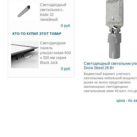
Светодиодный
светильник L-
trade 32
линейный
0
руб.
КТО-ТО КУПИЛ ЭТОТ ТОВАР
Светодиодная
панель
ультратонкая 600
х 300 мм серия
Black Jack
Светодиодный светильник ул
Diora Street 28 Вт
0
руб.
Бюджетный вариант уличного
светильника небольшой мощност
рынке не много представлено
маломощных светодиодных
светильников ниже 40 ватт, что д
данную модель востребованной п
решении задач по техническому
цена - по з
освещению.