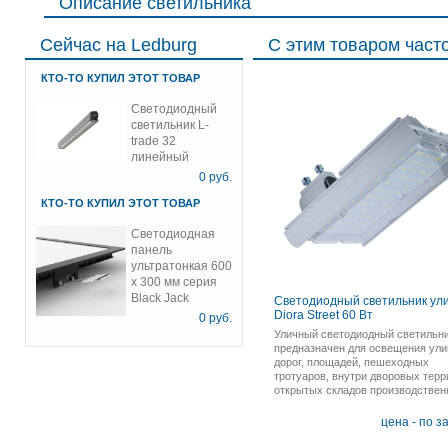
Описание светильника
Сейчас на Ledburg
С этим товаром част
КТО-ТО КУПИЛ ЭТОТ ТОВАР
Светодиодный
светильник L-
trade 32
линейный
0
руб.
КТО-ТО КУПИЛ ЭТОТ ТОВАР
Светодиодная
панель
ультратонкая 600
х 300 мм серия
Black Jack
Светодиодный светильник ул
Diora Street 60 Вт
0
руб.
Уличный светодиодный светильн
предназначен для освещения ули
дорог, площадей, пешеходных
тротуаров, внутри дворовых терр
открытых складов производствен
назначения, а также незаменим в
местах, где требуется экономия
цена - по з
электроэнергии и очень высокая
надежность.